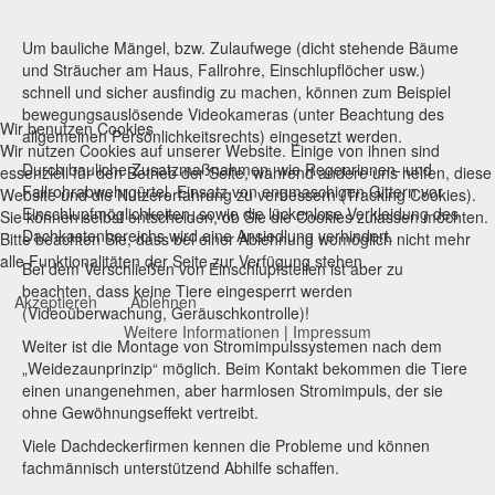
Um bauliche Mängel, bzw. Zulaufwege (dicht stehende Bäume
und Sträucher am Haus, Fallrohre, Einschlupflöcher usw.)
schnell und sicher ausfindig zu machen, können zum Beispiel
bewegungsauslösende Videokameras (unter Beachtung des
Wir benutzen Cookies
allgemeinen Persönlichkeitsrechts) eingesetzt werden.
Wir nutzen Cookies auf unserer Website. Einige von ihnen sind
Durch bauliche Zusatzmaßnahmen, wie Regenrinnen- und
essenziell für den Betrieb der Seite, während andere uns helfen, diese
Fallrohrabwehrgürtel, Einsatz von engmaschigen Gittern vor
Website und die Nutzererfahrung zu verbessern (Tracking Cookies).
Einschlupfmöglichkeiten, sowie die lückenlose Verkleidung des
Sie können selbst entscheiden, ob Sie die Cookies zulassen möchten.
Dachkastenbereichs wird eine Ansiedlung verhindert.
Bitte beachten Sie, dass bei einer Ablehnung womöglich nicht mehr
alle Funktionalitäten der Seite zur Verfügung stehen.
Bei dem Verschließen von Einschlupfstellen ist aber zu
beachten, dass keine Tiere eingesperrt werden
Akzeptieren
Ablehnen
(Videoüberwachung, Geräuschkontrolle)!
Weitere Informationen
|
Impressum
Weiter ist die Montage von Stromimpulssystemen nach dem
„Weidezaunprinzip“ möglich. Beim Kontakt bekommen die Tiere
einen unangenehmen, aber harmlosen Stromimpuls, der sie
ohne Gewöhnungseffekt vertreibt.
Viele Dachdeckerfirmen kennen die Probleme und können
fachmännisch unterstützend Abhilfe schaffen.