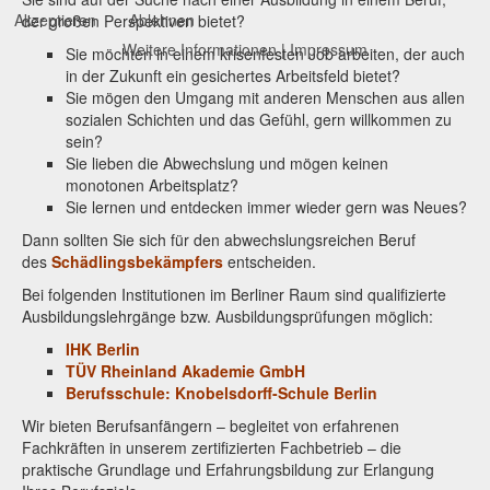
Akzeptieren
Ablehnen
der großen Perspektiven bietet?
Weitere Informationen
|
Impressum
Sie möchten in einem krisenfesten Job arbeiten, der auch
in der Zukunft ein gesichertes Arbeitsfeld bietet?
Sie mögen den Umgang mit anderen Menschen aus allen
sozialen Schichten und das Gefühl, gern willkommen zu
sein?
Sie lieben die Abwechslung und mögen keinen
monotonen Arbeitsplatz?
Sie lernen und entdecken immer wieder gern was Neues?
Dann sollten Sie sich für den abwechslungsreichen Beruf
des
Schädlingsbekämpfers
entscheiden.
Bei folgenden Institutionen im Berliner Raum sind qualifizierte
Ausbildungslehrgänge bzw. Ausbildungsprüfungen möglich:
IHK Berlin
TÜV Rheinland Akademie GmbH
Berufsschule: Knobelsdorff-Schule Berlin
Wir bieten Berufsanfängern – begleitet von erfahrenen
Fachkräften in unserem zertifizierten Fachbetrieb – die
praktische Grundlage und Erfahrungsbildung zur Erlangung