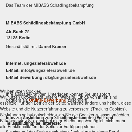
Das Team der MIBABS Schädlingsbekämpfung
MIBABS Schädlingsbekämpfung GmbH
Alt-Buch 72
13125 Berlin
Geschäftsführer:
Daniel Krämer
Internet: ungezieferabwehr.de
E-Mail:
info@ungezieferabwehr.de
E-Mail Bewerbung:
dk@ungezieferabwehr.de
Wir benutzen Cookies
Ihre aussagekräftigen Unterlagen können Sie uns sofort
Wir nutzen Cookies auf unserer Website. Einige von ihnen sind
bequem als
Online-Bewerbung
zusenden!
essenziell für den Betrieb der Seite, während andere uns helfen, diese
Website und die Nutzererfahrung zu verbessern (Tracking Cookies).
Sie können selbst entscheiden, ob Sie die Cookies zulassen möchten.
Infos zur Ausbildung zum Schädlingsbekämpfer (Voll- und
Bitte beachten Sie, dass bei einer Ablehnung womöglich nicht mehr
Teilausbildung) bei Interesse:
alle Funktionalitäten der Seite zur Verfügung stehen.
Sie sind auf der Suche nach einer Ausbildung in einem Beruf,