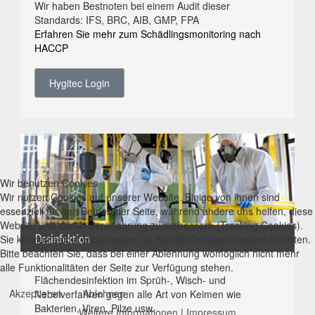
Wir haben Bestnoten bei einem Audit dieser
Standards: IFS, BRC, AIB, GMP, FPA
Erfahren Sie mehr zum Schädlingsmonitoring nach
HACCP
Hygitec Login
Wir benutzen Cookies
Wir nutzen Cookies auf unserer Website. Einige von ihnen sind
essenziell für den Betrieb der Seite, während andere uns helfen, diese
Website und die Nutzererfahrung zu verbessern (Tracking Cookies).
Desinfektion
Sie können selbst entscheiden, ob Sie die Cookies zulassen möchten.
Bitte beachten Sie, dass bei einer Ablehnung womöglich nicht mehr
alle Funktionalitäten der Seite zur Verfügung stehen.
Flächendesinfektion im Sprüh-, Wisch- und
Akzeptieren
Ablehnen
Nebelverfahren gegen alle Art von Keimen wie
Bakterien, Viren, Pilze usw.
Weitere Informationen
|
Impressum