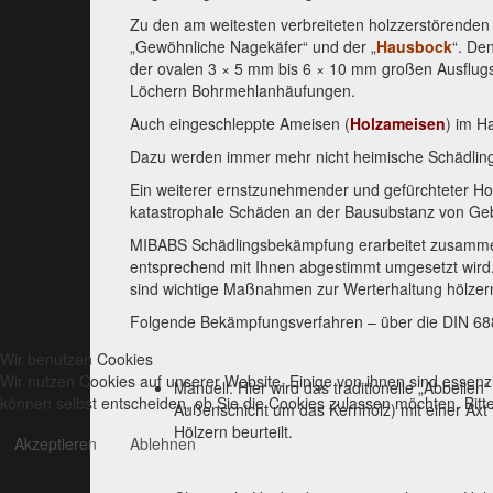
Zu den am weitesten verbreiteten holzzerstörenden 
„Gewöhnliche Nagekäfer“ und der „
Hausbock
“. De
der ovalen 3 × 5 mm bis 6 × 10 mm großen Ausflugs
Löchern Bohrmehlanhäufungen.
Auch eingeschleppte Ameisen (
Holzameisen
) im H
Dazu werden immer mehr nicht heimische Schädlinge
Ein weiterer ernstzunehmender und gefürchteter Hol
katastrophale Schäden an der Bausubstanz von Ge
MIBABS Schädlingsbekämpfung erarbeitet zusammen m
entsprechend mit Ihnen abgestimmt umgesetzt wir
sind wichtige Maßnahmen zur Werterhaltung hölzern
Folgende Bekämpfungsverfahren – über die DIN 688
Wir benutzen Cookies
Wir nutzen Cookies auf unserer Website. Einige von ihnen sind essenzi
Manuell: Hier wird das traditionelle „Abbeilen
können selbst entscheiden, ob Sie die Cookies zulassen möchten. Bitte
Außenschicht um das Kernholz) mit einer Axt
Hölzern beurteilt.
Akzeptieren
Ablehnen