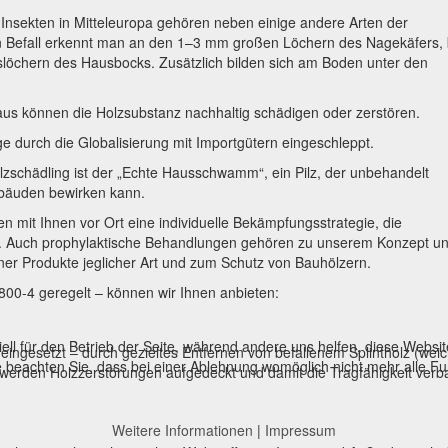
Insekten in Mitteleuropa gehören neben einige andere Arten der
n Befall erkennt man an den 1–3 mm großen Löchern des Nagekäfers, 
löchern des Hausbocks. Zusätzlich bilden sich am Boden unter den
aus können die Holzsubstanz nachhaltig schädigen oder zerstören.
 durch die Globalisierung mit Importgütern eingeschleppt.
zschädling ist der „Echte Hausschwamm“, ein Pilz, der unbehandelt
bäuden bewirken kann.
it Ihnen vor Ort eine individuelle Bekämpfungsstrategie, die
d. Auch prophylaktische Behandlungen gehören zu unserem Konzept u
er Produkte jeglicher Art und zum Schutz von Bauhölzern.
00-4 geregelt – können wir Ihnen anbieten:
ell für den Betrieb der Seite, während andere uns helfen, diese Websi
“ eingesetzt – durch gezieltes Entfernen von befallenem Splintholz (wei
 beachten Sie, dass bei einer Ablehnung womöglich nicht mehr alle Fun
 werden Holzzerstörungen aufgedeckt und damit die Tragfähigkeit verb
Weitere Informationen
|
Impressum