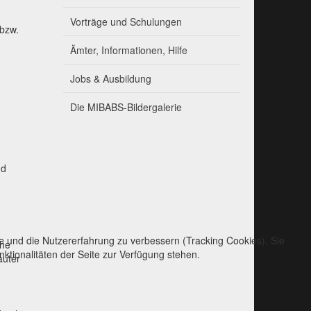
Vorträge und Schulungen
bzw.
Ämter, Informationen, Hilfe
Jobs & Ausbildung
Die MIBABS-Bildergalerie
nd
te und die Nutzererfahrung zu verbessern (Tracking Cookies). Sie
che
ktionalitäten der Seite zur Verfügung stehen.
auter