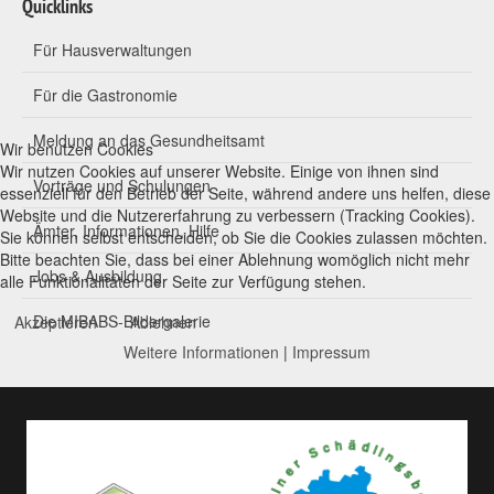
Quicklinks
Für Hausverwaltungen
Für die Gastronomie
Meldung an das Gesundheitsamt
Wir benutzen Cookies
Wir nutzen Cookies auf unserer Website. Einige von ihnen sind
Vorträge und Schulungen
essenziell für den Betrieb der Seite, während andere uns helfen, diese
Website und die Nutzererfahrung zu verbessern (Tracking Cookies).
Ämter, Informationen, Hilfe
Sie können selbst entscheiden, ob Sie die Cookies zulassen möchten.
Bitte beachten Sie, dass bei einer Ablehnung womöglich nicht mehr
Jobs & Ausbildung
alle Funktionalitäten der Seite zur Verfügung stehen.
Die MIBABS-Bildergalerie
Akzeptieren
Ablehnen
Weitere Informationen
|
Impressum