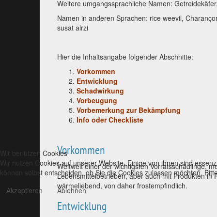
Weitere umgangssprachliche Namen: Getreidekäfer,
Namen in anderen Sprachen: rice weevil, Charançon 
susat alrzi
Hier die Inhaltsangabe folgender Abschnitte:
Vorkommen
Entwicklung
Schadwirkung
Vorbeugung
Vorbemerkung zur Bekämpfung
Info oder Checkliste
Vorkommen
Wir benutzen Cookies
Wir nutzen Cookies auf unserer Website. Einige von ihnen sind essenzi
Weltweit einer der wichtigsten Vorratsschädlinge, me
können selbst entscheiden, ob Sie die Cookies zulassen möchten. Bitte
Lebensmittelbetrieben, aber auch mit Produkten in Pr
wärmeliebend, von daher frostempfindlich.
Akzeptieren
Ablehnen
Entwicklung