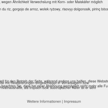
 wegen Ähnlichkeit Verwechslung mit Korn- oder Maiskäfer möglich
du riz, gorgojo de arroz,
wołek ryżowy
, risovyy dolgonosik,
pirinç
böce
ell für den Betrieb der Seite, während andere uns helfen, diese Websi
ist mit Reislieferungen eingeschleppt in Vorratslagern bzw.
 beachten Sie, dass bei einer Ablehnung womöglich nicht mehr alle Fun
ivathaushalte, als tropisch bzw. subtropischer Käfer ist er sehr
Weitere Informationen
|
Impressum