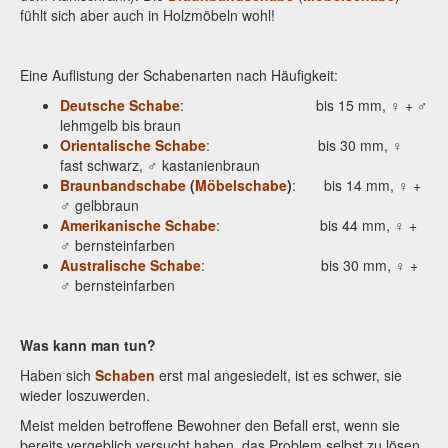
fühlt sich aber auch in Holzmöbeln wohl!
Eine Auflistung der Schabenarten nach Häufigkeit:
Deutsche Schabe
: bis 15 mm, ♀ + ♂
lehmgelb bis braun
Orientalische Schabe
: bis 30 mm, ♀
fast schwarz, ♂ kastanienbraun
Braunbandschabe
(
Möbelschabe
)
: bis 14 mm, ♀ +
♂ gelbbraun
Amerikanische Schabe
: bis 44 mm, ♀ +
♂ bernsteinfarben
Australische Schabe
: bis 30 mm, ♀ +
♂ bernsteinfarben
Was kann man tun?
Haben sich
Schaben
erst mal angesiedelt, ist es schwer, sie
wieder loszuwerden.
Meist melden betroffene Bewohner den Befall erst, wenn sie
bereits vergeblich versucht haben, das Problem selbst zu lösen