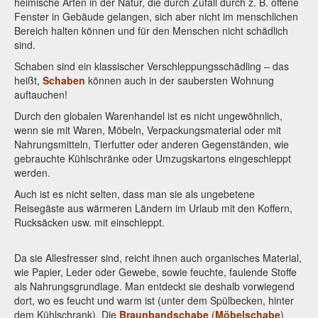
heimische Arten in der Natur, die durch Zufall durch z. B. offene
Fenster in Gebäude gelangen, sich aber nicht im menschlichen
Bereich halten können und für den Menschen nicht schädlich
sind.
Schaben sind ein klassischer Verschleppungsschädling – das
heißt,
Schaben
können auch in der saubersten Wohnung
auftauchen!
Durch den globalen Warenhandel ist es nicht ungewöhnlich,
wenn sie mit Waren, Möbeln, Verpackungsmaterial oder mit
Nahrungsmitteln, Tierfutter oder anderen Gegenständen, wie
gebrauchte Kühlschränke oder Umzugskartons eingeschleppt
werden.
Auch ist es nicht selten, dass man sie als ungebetene
Reisegäste aus wärmeren Ländern im Urlaub mit den Koffern,
Rucksäcken usw. mit einschleppt.
Da sie Allesfresser sind, reicht ihnen auch organisches Material,
wie Papier, Leder oder Gewebe, sowie feuchte, faulende Stoffe
als Nahrungsgrundlage. Man entdeckt sie deshalb vorwiegend
dort, wo es feucht und warm ist (unter dem Spülbecken, hinter
dem Kühlschrank). Die
Braunbandschabe
(
Möbelschabe
)