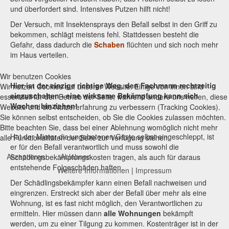
und überfordert sind. Intensives Putzen hilft nicht!
Der Versuch, mit Insektensprays den Befall selbst in den Griff zu
bekommen, schlägt meistens fehl. Stattdessen besteht die
Gefahr, dass dadurch die
Schaben
flüchten und sich noch mehr
im Haus verteilen.
Wir benutzen Cookies
Hier ist der einzige richtige Weg, den Fachmann rechtzeitig
Wir nutzen Cookies auf unserer Website. Einige von ihnen sind
einzuschalten - eine wirksame Bekämpfung kann sich
essenziell für den Betrieb der Seite, während andere uns helfen, diese
Wochen hinziehen!
Website und die Nutzererfahrung zu verbessern (Tracking Cookies).
Sie können selbst entscheiden, ob Sie die Cookies zulassen möchten.
Bitte beachten Sie, dass bei einer Ablehnung womöglich nicht mehr
Hat der Mieter die ungebetenen Gäste selbst eingeschleppt, ist
alle Funktionalitäten der Seite zur Verfügung stehen.
er für den Befall verantwortlich und muss sowohl die
Akzeptieren
Ablehnen
Schädlingsbekämpfungskosten tragen, als auch für daraus
entstehende Folgeschäden haften.
Weitere Informationen
|
Impressum
Der Schädlingsbekämpfer kann einen Befall nachweisen und
eingrenzen. Erstreckt sich aber der Befall über mehr als eine
Wohnung, ist es fast nicht möglich, den Verantwortlichen zu
ermitteln. Hier müssen dann
alle Wohnungen
bekämpft
werden, um zu einer Tilgung zu kommen. Kostenträger ist in der