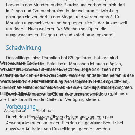
Larven in den Mundraum des Pferdes und verbohren sich dort
in Zunge und Gaumenbereich. In der weiteren Entwicklung
gelangen sie von dort in den Magen und werden nach 8-10
Monaten ausgeschieden und Verpuppen sich in der Aussenwelt
am Boden. Nach weiteren 3-4 Wochen schlüpfen die
ausgewachsenen Fliegen und sind sofort paarungsbereit.
Schadwirkung
Dasselfliegen sind Parasiten bei Säugetieren, Huftiere sind
Wir benutzen Cookies
besonders betroffen, Befall beim Menschen ist auch möglich,
Wir nutzen Cookies auf unserer Website. Einige von ihnen sind
viele Arten haben sich auf einen Wirt spezialisiert. Die
essenziell für den Betrieb der Seite, während andere uns helfen, diese
betroffenen Tiere leiden unter Schwellungen, Entzündungen und
Website und die Nutzererfahrung zu verbessern (Tracking Cookies).
Geschwüren des Maulraumes und Magenbereiches und die
Sie können selbst entscheiden, ob Sie die Cookies zulassen möchten.
damit verbundenen Folgeerscheinungen wie Appetitlosigkeit,
Bitte beachten Sie, dass bei einer Ablehnung womöglich nicht mehr
Durchfall, Abmagerung, Blutarmut, Leistungsminderung.
alle Funktionalitäten der Seite zur Verfügung stehen.
Vorbeugung
Akzeptieren
Ablehnen
Durch den Einsatz von Fliegendecken und -hauben plus
Weitere Informationen
|
Impressum
Abwehrpräparaten kann den Pferden ein gewisser Schutz bei
massiven Auftreten von Dasselfliegen geboten werden.