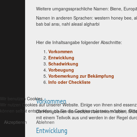
Weitere umgangssprachliche Namen: Biene, Europä
Namen in anderen Sprachen: western honey bee, a
b
atı
bal arısı
, nahl aleasl algharbi
Hier die Inhaltsangabe folgender Abschnitte:
Vorkommen
Entwicklung
Schadwirkung
Vorbeugung
Vorbemerkung zur Bekämpfung
Info oder Checkliste
Wir benutzen Cookies
Vorkommen
Wir nutzen Cookies auf unserer Website. Einige von ihnen sind essenzi
können selbst entscheiden, ob Sie die Cookies zulassen möchten. Bitte
Da Honigbienen domestiziert bei Imkern leben, find
mit einem Teilvolk aus und werden in der Regel dur
Akzeptieren
Ablehnen
Entwicklung