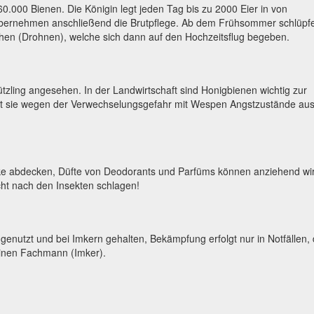
60.000 Bienen. Die Königin legt jeden Tag bis zu 2000 Eier in von
übernehmen anschließend die Brutpflege. Ab dem Frühsommer schlüpf
en (Drohnen), welche sich dann auf den Hochzeitsflug begeben.
tzling angesehen. In der Landwirtschaft sind Honigbienen wichtig zur
t sie wegen der Verwechselungsgefahr mit Wespen Angstzustände aus
nke abdecken, Düfte von Deodorants und Parfüms können anziehend wi
icht nach den Insekten schlagen!
genutzt und bei Imkern gehalten, Bekämpfung erfolgt nur in Notfällen, 
inen Fachmann (Imker).