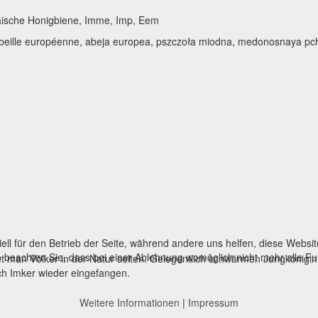
ische Honigbiene, Imme, Imp, Eem
beille européenne, abeja europea, pszczoła miodna, medonosnaya pch
ell für den Betrieb der Seite, während andere uns helfen, diese Websi
 beachten Sie, dass bei einer Ablehnung womöglich nicht mehr alle Fun
et man Völker in der Natur selten. Gelegentlich schwärmen Jungkönigi
ch Imker wieder eingefangen.
Weitere Informationen
|
Impressum