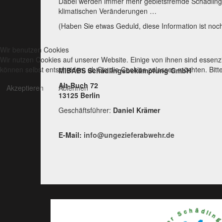
Dabei werden immer mehr gebietsfremde Schädlinge 
klimatischen Veränderungen …
(Haben Sie etwas Geduld, diese Information ist noch
Wir benutzen Cookies
Wir nutzen Cookies auf unserer Website. Einige von ihnen sind essenzi
können selbst entscheiden, ob Sie die Cookies zulassen möchten. Bitte
MIBABS Schädlingsbekämpfung GmbH
Alt-Buch 72
Akzeptieren
Ablehnen
13125 Berlin
Geschäftsführer:
Daniel Krämer
E-Mail:
info@ungezieferabwehr.de